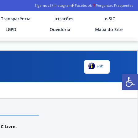
Siga-nos:
Instagram
Facebook
Perguntas Frequentes
Transparência
Licitações
e-SIC
LGPD
Ouvidoria
Mapa do Site
Ab