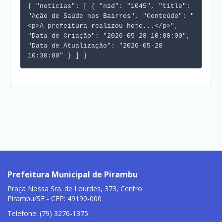
{ "noticias": [ { "nid": "1045", "title":
"Ação de Saúde nos Bairros", "Conteúdo": "
<p>A prefeitura realizou hoje...</p>",
"Data de Criação": "2026-05-28 10:00:00",
"Data de Atualização": "2026-05-28
10:30:00" } ] }
Prefeitura Municipal de Pirambu
Praça Nossa Sra. de Lourdes, 373, Centro
Pirambu/SE - CEP: 49190-000
Telefone: (79) 3276-1375