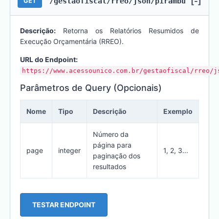
[-]
/gestaofiscal/rreo/json/pirambu
GET
Descrição:
Retorna os Relatórios Resumidos de
Execução Orçamentária (RREO).
URL do Endpoint:
https://www.acessounico.com.br/gestaofiscal/rreo/j
Parâmetros de Query (Opcionais)
Nome
Tipo
Descrição
Exemplo
Número da
página para
page
integer
1, 2, 3...
paginação dos
resultados
TESTAR ENDPOINT